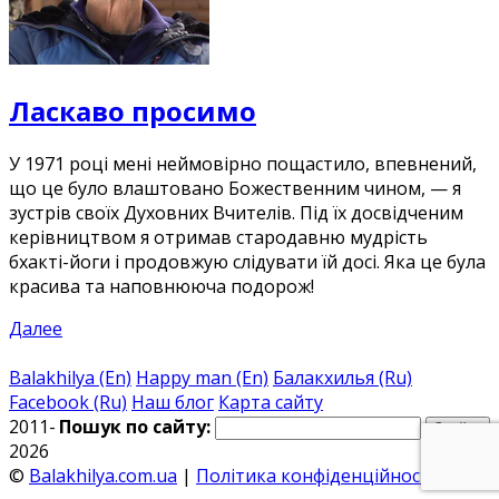
Ласкаво просимо
У 1971 році мені неймовірно пощастило, впевнений,
що це було влаштовано Божественним чином, — я
зустрів своїх Духовних Вчителів. Під їх досвідченим
керівництвом я отримав стародавню мудрість
бхакті-йоги і продовжую слідувати їй досі. Яка це була
красива та наповнююча подорож!
Далее
Balakhilya (En)
Happy man (En)
Балакхилья (Ru)
Facebook (Ru)
Наш блог
Карта сайту
2011-
Пошук по сайту:
2026
©
Balakhilya.com.ua
|
Політика конфіденційності