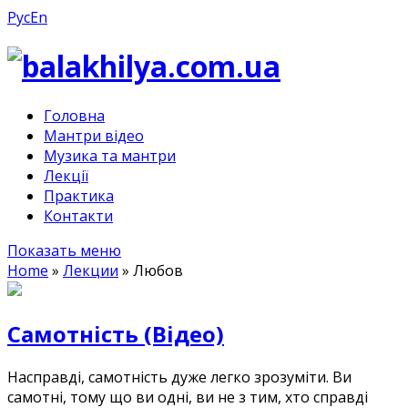
Рус
En
Головна
Мантри відео
Музика та мантри
Лекції
Практика
Контакти
Показать меню
Home
»
Лекции
»
Любов
Самотність (Відео)
Насправді, самотність дуже легко зрозуміти. Ви
самотні, тому що ви одні, ви не з тим, хто справді