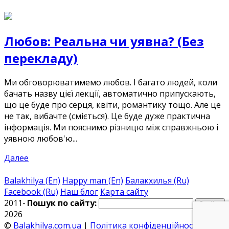
Любов: Реальна чи уявна? (Без
перекладу)
Ми обговорюватимемо любов. І багато людей, коли
бачать назву цієї лекції, автоматично припускають,
що це буде про серця, квіти, романтику тощо. Але це
не так, вибачте (сміється). Це буде дуже практична
інформація. Ми пояснимо різницю між справжньою і
уявною любов'ю...
Далее
Balakhilya (En)
Happy man (En)
Балакхилья (Ru)
Facebook (Ru)
Наш блог
Карта сайту
2011-
Пошук по сайту:
2026
©
Balakhilya.com.ua
|
Політика конфіденційності