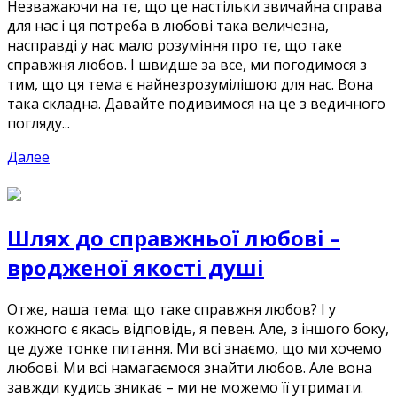
Незважаючи на те, що це настільки звичайна справа
для нас і ця потреба в любові така величезна,
насправді у нас мало розуміння про те, що таке
справжня любов. І швидше за все, ми погодимося з
тим, що ця тема є найнезрозумілішою для нас. Вона
така складна. Давайте подивимося на це з ведичного
погляду...
Далее
Шлях до справжньої любові –
вродженої якості душі
Отже, наша тема: що таке справжня любов? І у
кожного є якась відповідь, я певен. Але, з іншого боку,
це дуже тонке питання. Ми всі знаємо, що ми хочемо
любові. Ми всі намагаємося знайти любов. Але вона
завжди кудись зникає – ми не можемо її утримати.