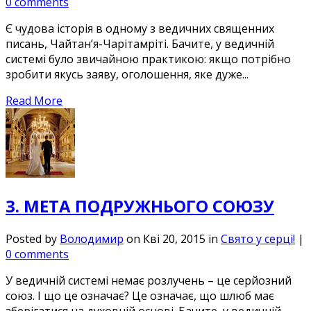
0 comments
Є чудова історія в одному з ведичних священних
писань, Чайтан’я-Чарітамріті. Бачите, у ведичній
системі було звичайною практикою: якщо потрібно
зробити якусь заяву, оголошення, яке дуже...
Read More
3. МЕТА ПОДРУЖНЬОГО СОЮЗУ
Posted by
Володимир
on Кві 20, 2015 in
Свято у серці!
|
0 comments
У ведичній системі немає розлучень – це серйозний
союз. І що це означає? Це означає, що шлюб має