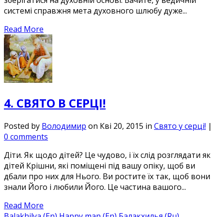
зберігатися на духовній основі. Бачите, у ведичній
системі справжня мета духовного шлюбу дуже...
Read More
4. СВЯТО В СЕРЦІ!
Posted by
Володимир
on Кві 20, 2015 in
Свято у серці!
|
0 comments
Діти. Як щодо дітей? Це чудово, і їх слід розглядати як
дітей Крішни, які поміщені під вашу опіку, щоб ви
дбали про них для Нього. Ви ростите їх так, щоб вони
знали Його і любили Його. Це частина вашого...
Read More
Balakhilya (En)
Happy man (En)
Балакхилья (Ru)