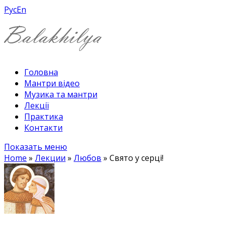
Рус
En
Головна
Мантри відео
Музика та мантри
Лекції
Практика
Контакти
Показать меню
Home
»
Лекции
»
Любов
»
Свято у серці!