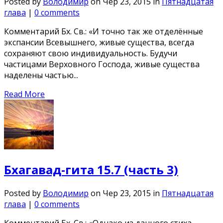
Posted by
Володимир
on Чер 23, 2015 in
Пятнадцатая
глава
|
0 comments
Комментарий Бх. Св.: «И точно так же отделённые
экспансии Всевышнего, живые существа, всегда
сохраняют свою индивидуальность. Будучи
частицами Верховного Господа, живые существа
наделены частью...
Read More
Бхагавад-гита 15.7 (часть 3)
Posted by
Володимир
on Чер 23, 2015 in
Пятнадцатая
глава
|
0 comments