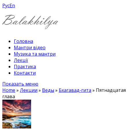
Рус
En
Головна
Мантри відео
Музика та мантри
Лекції
Практика
Контакти
Показать меню
Home
»
Лекции
»
Веды
»
Бхагавад-гита
»
Пятнадцатая
глава