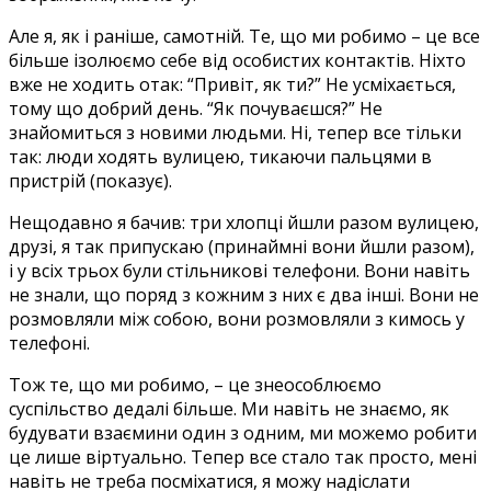
Але я, як і раніше, самотній. Те, що ми робимо – це все
більше ізолюємо себе від особистих контактів. Ніхто
вже не ходить отак: “Привіт, як ти?” Не усміхається,
тому що добрий день. “Як почуваєшся?” Не
знайомиться з новими людьми. Ні, тепер все тільки
так: люди ходять вулицею, тикаючи пальцями в
пристрій (показує).
Нещодавно я бачив: три хлопці йшли разом вулицею,
друзі, я так припускаю (принаймні вони йшли разом),
і у всіх трьох були стільникові телефони. Вони навіть
не знали, що поряд з кожним з них є два інші. Вони не
розмовляли між собою, вони розмовляли з кимось у
телефоні.
Тож те, що ми робимо, – це знеособлюємо
суспільство дедалі більше. Ми навіть не знаємо, як
будувати взаємини один з одним, ми можемо робити
це лише віртуально. Тепер все стало так просто, мені
навіть не треба посміхатися, я можу надіслати