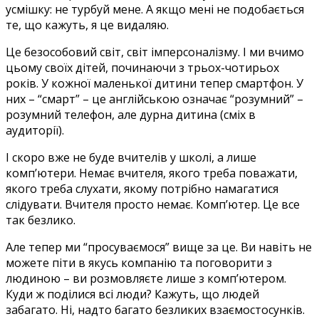
усмішку: не турбуй мене. А якщо мені не подобається
те, що кажуть, я це видаляю.
Це безособовий світ, світ імперсоналізму. І ми вчимо
цьому своїх дітей, починаючи з трьох-чотирьох
років. У кожної маленької дитини тепер смартфон. У
них – “смарт” – це англійською означає “розумний” –
розумний телефон, але дурна дитина (сміх в
аудиторії).
І скоро вже не буде вчителів у школі, а лише
комп’ютери. Немає вчителя, якого треба поважати,
якого треба слухати, якому потрібно намагатися
слідувати. Вчителя просто немає. Комп’ютер. Це все
так безлико.
Але тепер ми “просуваємося” вище за це. Ви навіть не
можете піти в якусь компанію та поговорити з
людиною – ви розмовляєте лише з комп’ютером.
Куди ж поділися всі люди? Кажуть, що людей
забагато. Ні, надто багато безликих взаємостосунків.