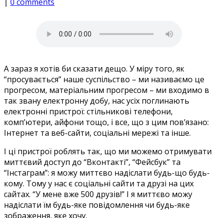
|
0 comments
А зараз я хотів би сказати дещо. У міру того, як
“просувається” наше суспільство – ми називаємо це
прогресом, матеріальним прогресом – ми входимо в
так звану електронну добу, нас усіх поглинають
електронні пристрої: стільникові телефони,
комп’ютери, айфони тощо, і все, що з цим пов’язано:
Інтернет та веб-сайти, соціальні мережі та інше.
І ці пристрої роблять так, що ми можемо отримувати
миттєвий доступ до “Вконтакті”, “Фейсбук” та
“Інстаграм”: я можу миттєво надіслати будь-що будь-
кому. Тому у нас є соціальні сайти та друзі на цих
сайтах. “У мене вже 500 друзів!” І я миттєво можу
надіслати їм будь-яке повідомлення чи будь-яке
зображення, яке хочу.