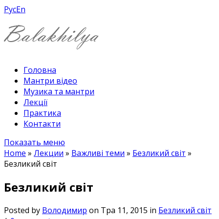
Рус
En
Головна
Мантри відео
Музика та мантри
Лекції
Практика
Контакти
Показать меню
Home
»
Лекции
»
Важливі теми
»
Безликий світ
»
Безликий світ
Безликий світ
Posted by
Володимир
on Тра 11, 2015 in
Безликий світ