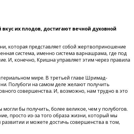
 вкус их плодов, достигают вечной духовной
зни, которая представляет собой жертвоприношение
шенная система, именно система варнашрама, где под
ие. И, конечно, Кришна управляет этим через правила
атериальном мире. В третьей главе Шримад-
зни. Полубоги на самом деле желают получить
овного совершенства. И, возможно, нам трудно в это
 могли бы получить, более великое, чем у полубогов.
ие, просто из-за того образа жизни, который мы
 развитии и можете достичь совершенства в том,