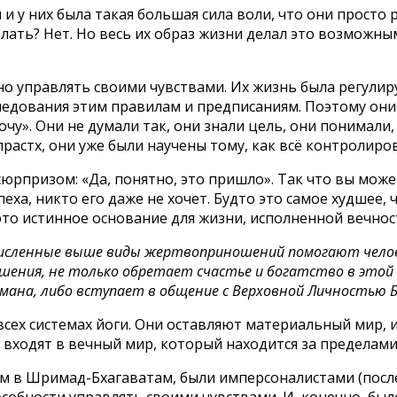
 и у них была такая большая сила воли, что они просто 
елать? Нет. Но весь их образ жизни делал это возможны
но управлять своими чувствами. Их жизнь была регулиру
дования этим правилам и предписаниям. Поэтому они не
очу». Они не думали так, они знали цель, они понимали
растх, они уже были научены тому, как всё контролиров
 сюрпризом: «Да, понятно, это пришло». Так что вы може
пеха, никто его даже не хочет. Будто это самое худшее,
 это истинное основание для жизни, исполненной вечнос
ечисленные выше виды жертвоприношений помогают челов
ния, не только обретает счастье и богатство в этой жи
хмана, либо вступает в общение с Верховной Личностью Б
всех системах йоги. Они оставляют материальный мир, и
и входят в вечный мир, который находится за пределам
ем в Шримад-Бхагаватам, были имперсоналистами (после
собности управлять своими чувствами. И, конечно, бы