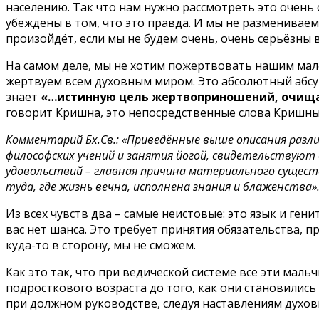
населению. Так что нам нужно рассмотреть это очень с
убеждены в том, что это правда. И мы не размениваем с
произойдёт, если мы не будем очень, очень серьёзны
На самом деле, мы не хотим пожертвовать нашим мале
жертвуем всем духовным миром. Это абсолютный абсур
знает
«…истинную цель жертвоприношений, очищаю
говорит Кришна, это непосредственные слова Кришны
Комментарий Бх.Св.: «Приведённые выше описания разл
философских учений и занятия йогой, свидетельствуют
удовольствий – главная причина материального существ
туда, где жизнь вечна, исполнена знания и блаженства»
Из всех чувств два – самые неистовые: это язык и гени
вас нет шанса. Это требует принятия обязательства, 
куда-то в сторону, мы не сможем.
Как это так, что при ведической системе все эти мальч
подросткового возраста до того, как они становились
при должном руководстве, следуя наставлениям духов