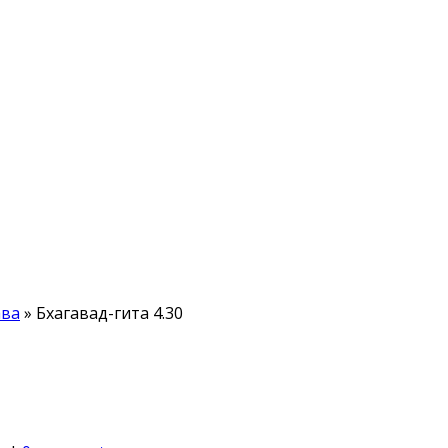
ава
»
Бхагавад-гита 4.30