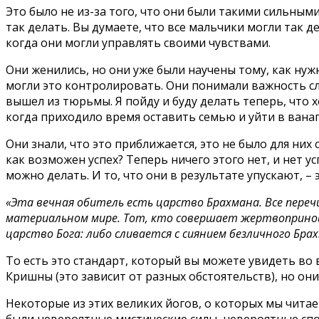
Это было не из-за того, что они были такими сильными
так делать. Вы думаете, что все мальчики могли так д
когда они могли управлять своими чувствами.
Они женились, но они уже были научены тому, как нуж
могли это контролировать. Они понимали важность сле
вышел из тюрьмы. Я пойду и буду делать теперь, что х
когда приходило время оставить семью и уйти в ванап
Они знали, что это приближается, это не было для них
как возможен успех? Теперь ничего этого нет, и нет ус
можно делать. И то, что они в результате упускают, –
«Эта вечная обитель есть царство Брахмана. Все пер
материальном мире. Тот, кто совершает жертвоприноше
царство Бога: либо сливается с сиянием безличного Бра
То есть это стандарт, который вы можете увидеть во 
Кришны (это зависит от разных обстоятельств), но он
Некоторые из этих великих йогов, о которых мы чита
были невероятные мистические силы, невероятные спо