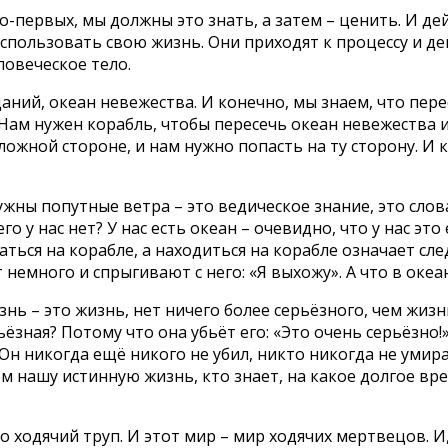
о-первых, мы должны это знать, а затем – ценить. И д
 использовать свою жизнь. Они приходят к процессу и 
еловеческое тело.
аний, океан невежества. И конечно, мы знаем, что пере
Нам нужен корабль, чтобы пересечь океан невежества и
жной стороне, и нам нужно попасть на ту сторону. И к
жны попутные ветра – это ведическое знание, это сло
го у нас нет? У нас есть океан – очевидно, что у нас это е
ваться на корабле, а находиться на корабле означает сл
 немного и спрыгивают с него: «Я выхожу». А что в океа
ь – это жизнь, нет ничего более серьёзного, чем жизнь
рьёзная? Потому что она убьёт его: «Это очень серьёзно
 Он никогда ещё никого не убил, никто никогда не умирал
ем нашу истинную жизнь, кто знает, на какое долгое вр
о ходячий труп. И этот мир – мир ходячих мертвецов. И