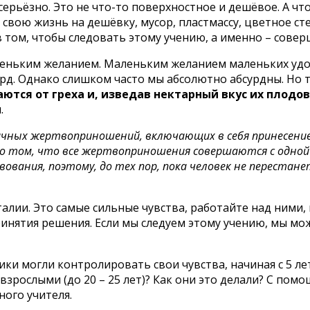
ерьёзно. Это не что-то поверхностное и дешёвое. А чт
вою жизнь на дешёвку, мусор, пластмассу, цветное стекл
 в том, чтобы следовать этому учению, а именно – сов
ньким желанием. Маленьким желанием маленьких удовол
д. Однако слишком часто мы абсолютно абсурдны. Но т
тся от греха и, изведав нектарный вкус их плодо
.
ичных жертвоприношений, включающих в себя принесение
 о том, что все жертвоприношения совершаются с одной
ования, поэтому, до тех пор, пока человек не перестан
.
талии. Это самые сильные чувства, работайте над ними, 
принятия решения. Если мы следуем этому учению, мы мо
ики могли контролировать свои чувства, начиная с 5 ле
 взрослыми (до 20 – 25 лет)? Как они это делали? С по
ного учителя.