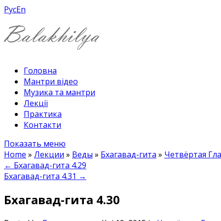
Рус
En
Головна
Мантри відео
Музика та мантри
Лекції
Практика
Контакти
Показать меню
Home
»
Лекции
»
Веды
»
Бхагавад-гита
»
Четвёртая Гл
←
Бхагавад-гита 4.29
Бхагавад-гита 4.31
→
Бхагавад-гита 4.30