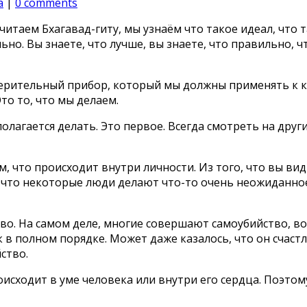
а
|
0 comments
читаем Бхагавад-гиту, мы узнаём что такое идеал, что 
льно. Вы знаете, что лучше, вы знаете, что правильно,
мерительный прибор, который мы должны применять к ко
то то, что мы делаем.
дполагается делать. Это первое. Всегда смотреть на дру
, что происходит внутри личности. Из того, что вы ви
то некоторые люди делают что-то очень неожиданное, 
о. На самом деле, многие совершают самоубийство, воз
ек в полном порядке. Может даже казалось, что он счаст
ство.
оисходит в уме человека или внутри его сердца. Поэтом