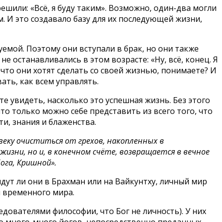
решили: «Всё, я буду таким». Возможно, один-два могли
м. И это создавало базу для их последующей жизни,
емой. Поэтому они вступали в брак, но они также
 останавливались в этом возрасте: «Ну, всё, конец. Я
, что они хотят сделать со своей жизнью, понимаете? И
ать, как всем управлять.
те увидеть, насколько это успешная жизнь. Без этого
 что только можно себе представить из всего того, что
ти, знания и блаженства.
еку очиститься от грехов, накопленных в
зни, но и, в конечном счёте, возвращается в вечное
ога, Кришной».
дут ли они в Брахман или на Вайкунтху, личный мир
и временного мира.
дователями философии, что Бог не личность). У них
ло много-много йогов, непосредственно преданных