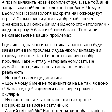
А потім вилазить новий комплект зубів, і це той, який
завдає вам найбільшої кількості проблем. Чому в
цьому місті стоматологія відкрита на кожному куті,
скрізь? Стоматологи досить добре забезпечені
фінансово. Ви колись бачили бідного стоматолога? Я –
жодного разу. А багатих бачив багато. Тож вони
наживаються на ваших проблемах.
І це лише одна частина тіла, яка гарантовано буде
завдавати вам проблем. У будь-якому випадку ви
отримуєте нове тіло, і в нього включено набір
проблем. Таке життя у матеріальному світі. Не
думайте, що це якась негативна розмова, це
реальність:
– Не треба на все це дивитися!
– Що? А чому б мені не подивитися на це так, як воно
є? Бажаєте, щоб я дивився на це через рожеві
окуляри?
– Ну нічого, не все так погано, життя хороше.
Потрібно дивитися на світлий бік.
– А який світлий бік? Народження, хвороба, старість