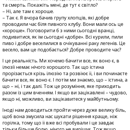
та смерть. Покажіть мені, де тут є світло?
– Ні, але там є хороше.
– Так є. Я вчора бачив групу хлопців, які добре
проводили час біля пивного клубу. Вони мали ось це
«хороше». Поговорити б з ними сьогодні вранці,
подивитися, як їм сьогодні «добре». Всі курили, пили
пиво і добре веселилися в очікуванні раку легенів. Це
весело, вам це подобається? Добре проводите час?
І це реальність. Ми хочемо бачити все, як воно є, в
ілюзії немає нічого хорошого. Так що істина
прорізається крізь ілюзію та розвіює її, і ви починаєте
бачити все, як воно є. І потім ми знаємо, що – істина, а
що – ні, і так далі. Тож це розуміння, яке приходить
разом із цим вченням. І якщо ви зацікавлені – чудово,
якщо ні, можливо, ви зацікавитеся у майбутньому.
Іноді нам доводиться пройти через дуже велику біль,
щоб вона змусила нас шукати рішення краще, ніж
горілка, тому що її вже всі пробували і це завдає
тільки більше болю, нічого не вирішує. Тож якщо