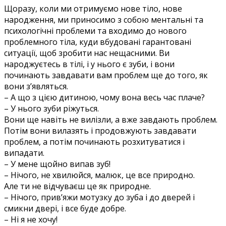
Щоразу, коли ми отримуємо нове тіло, нове
народження, ми приносимо з собою ментальні та
психологічні проблеми та входимо до нового
проблемного тіла, куди вбудовані гарантовані
ситуації, щоб зробити нас нещасними. Ви
народжуєтесь в тілі, і у нього є зуби, і вони
починають завдавати вам проблем ще до того, як
вони з’являться.
– А що з цією дитиною, чому вона весь час плаче?
– У нього зуби ріжуться.
Вони ще навіть не вилізли, а вже завдають проблем.
Потім вони вилазять і продовжують завдавати
проблем, а потім починають розхитуватися і
випадати.
– У мене щойно випав зуб!
– Нічого, не хвилюйся, малюк, це все природно.
Але ти не відчуваєш це як природне.
– Нічого, прив’яжи мотузку до зуба і до дверей і
смикни двері, і все буде добре.
– Ні я не хочу!