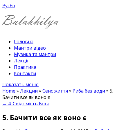
Рус
En
Головна
Мантри відео
Музика та мантри
Лекції
Практика
Контакти
Показать меню
Home
»
Лекции
»
Сенс життя
»
Риба без води
»
5.
Бачити все як воно є
←
4. Свідомість Бога
5. Бачити все як воно є