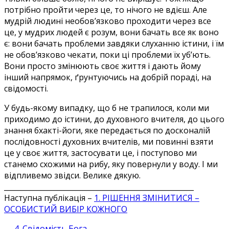
потрібно пройти через це, то нічого не вдієш. Але
мудрій людині необов’язково проходити через все
це, у мудрих людей є розум, вони бачать все як воно
є: вони бачать проблеми завдяки слуханню істини, і їм
не обов’язково чекати, поки ці проблеми їх уб’ють.
Вони просто змінюють своє життя і дають йому
інший напрямок, ґрунтуючись на добрій пораді, на
свідомості.
У будь-якому випадку, що б не трапилося, коли ми
приходимо до істини, до духовного вчителя, до цього
знання бхакті-йоги, яке передається по досконалій
послідовності духовних вчителів, ми повинні взяти
це у своє життя, застосувати це, і поступово ми
станемо схожими на рибу, яку повернули у воду. І ми
відпливемо звідси. Велике дякую.
_____________________________________________________
Наступна публікація –
1. РІШЕННЯ ЗМІНИТИСЯ –
ОСОБИСТИЙ ВИБІР КОЖНОГО
←
4. Свідомість Бога