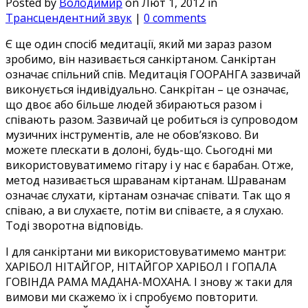
Posted by
Володимир
on Лют 1, 2012 in
Трансцендентний звук
|
0 comments
Є ще один спосіб медитації, який ми зараз разом
зробимо, він називається санкіртаном. Санкіртан
означає спільний спів. Медитація ГООРАНГА зазвичай
виконується індивідуально. Санкрітан – це означає,
що двоє або більше людей збираються разом і
співають разом. Зазвичай це робиться із супроводом
музичних інструментів, але не обов’язково. Ви
можете плескати в долоні, будь-що. Сьогодні ми
використовуватимемо гітару і у нас є барабан. Отже,
метод називається шраванам кіртанам. Шраванам
означає слухати, кіртанам означає співати. Так що я
співаю, а ви слухаєте, потім ви співаєте, а я слухаю.
Тоді зворотна відповідь.
І для санкіртани ми використовуватимемо мантри:
ХАРІБОЛ НІТАЙГОР, НІТАЙГОР ХАРІБОЛ І ГОПАЛА
ГОВІНДА РАМА МАДАНА-МОХАНА. І знову ж таки для
вимови ми скажемо їх і спробуємо повторити.