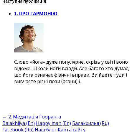
Наступна публікація
1. ПРО ГАРМОНІЮ
Слово «йога» дуже популярне, скрізь у світі воно
відоме. Школи йоги всюди. Але багато хто думає,
що йога означає фізичні вправи. Ви йдете туди і
вивчаєте різні пози (асани) і...
←
2. Медитація Гооранга
Balakhilya (En)
Happy man (En)
Балакхилья (Ru)
Facebook (Ru)
Наш блог
Карта сайту