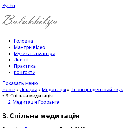
Рус
En
Головна
Мантри відео
Музика та мантри
Лекції
Практика
Контакти
Показать меню
Home
»
Лекции
»
Медитація
»
Трансцендентний звук
»
3. Спільна медитація
←
2. Медитація Гооранга
3. Спільна медитація