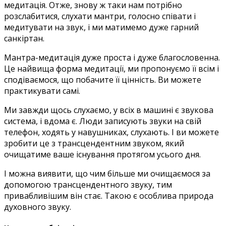
медитація. Отже, знову ж таки нам потрібно
розслабитися, слухати мантри, голосно співати і
медитувати на звук, і ми матимемо дуже гарний
санкіртан.
Мантра-медитація дуже проста і дуже благословенна.
Це найвища форма медитації, ми пропонуємо її всім і
сподіваємося, що побачите її цінність. Ви можете
практикувати самі.
Ми завжди щось слухаємо, у всіх в машині є звукова
система, і вдома є. Люди записують звуки на свій
телефон, ходять у навушниках, слухають. І ви можете
зробити це з трансцендентним звуком, який
очищатиме ваше існування протягом усього дня.
І можна виявити, що чим більше ми очищаємося за
допомогою трансцендентного звуку, тим
привабливішим він стає. Такою є особлива природа
духовного звуку.